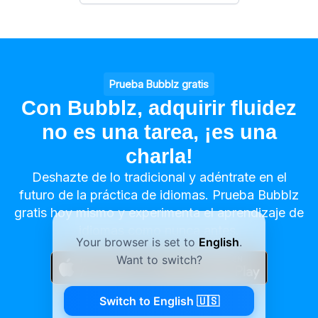
Prueba Bubblz gratis
Con Bubblz, adquirir fluidez
no es una tarea, ¡es una
charla!
Deshazte de lo tradicional y adéntrate en el
futuro de la práctica de idiomas. Prueba Bubblz
gratis hoy mismo y experimenta el aprendizaje de
idiomas como nunca antes.
Your browser is set to
English
.
Want to switch?
Switch to English 🇺🇸