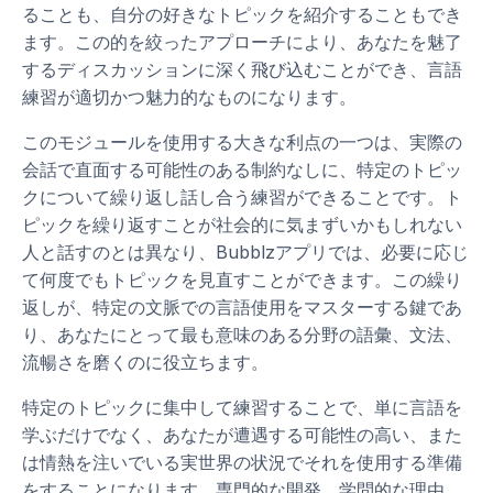
ることも、自分の好きなトピックを紹介することもでき
ます。この的を絞ったアプローチにより、あなたを魅了
するディスカッションに深く飛び込むことができ、言語
練習が適切かつ魅力的なものになります。
このモジュールを使用する大きな利点の一つは、実際の
会話で直面する可能性のある制約なしに、特定のトピッ
クについて繰り返し話し合う練習ができることです。ト
ピックを繰り返すことが社会的に気まずいかもしれない
人と話すのとは異なり、Bubblzアプリでは、必要に応じ
て何度でもトピックを見直すことができます。この繰り
返しが、特定の文脈での言語使用をマスターする鍵であ
り、あなたにとって最も意味のある分野の語彙、文法、
流暢さを磨くのに役立ちます。
特定のトピックに集中して練習することで、単に言語を
学ぶだけでなく、あなたが遭遇する可能性の高い、また
は情熱を注いでいる実世界の状況でそれを使用する準備
をすることになります。専門的な開発、学問的な理由、