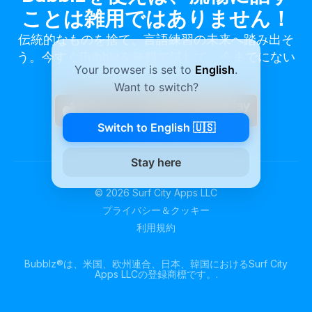
ことは雑用ではありません！
伝統的なものを捨て、言語練習の未来へ踏み出そ
う。今すぐBubblzを無料で試して、今までにない
Your browser is set to
English
.
語学学習を体験しよう。
Want to switch?
Switch to English 🇺🇸
Stay here
©
2026
Surf City Apps LLC
プライバシー＆クッキー
利用規約
Bubblz®は、米国、欧州連合、日本、韓国におけるSurf City
Apps LLCの登録商標です。.