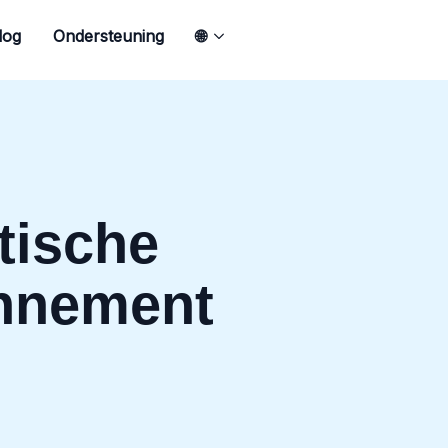
log
Ondersteuning
🌐
tische
onnement