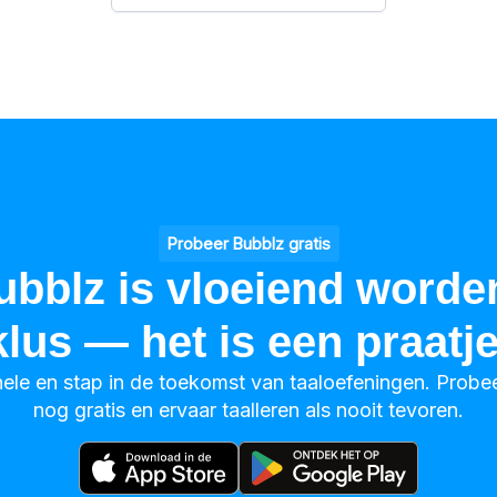
Probeer Bubblz gratis
ubblz is vloeiend worde
klus — het is een praatje
nele en stap in de toekomst van taaloefeningen. Prob
nog gratis en ervaar taalleren als nooit tevoren.