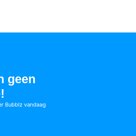
n geen
!
eer Bubblz vandaag