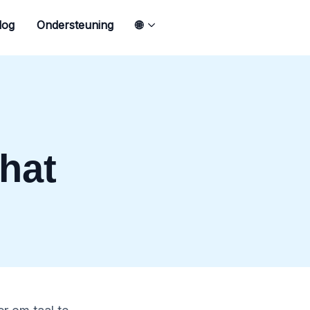
log
Ondersteuning
🌐
hat