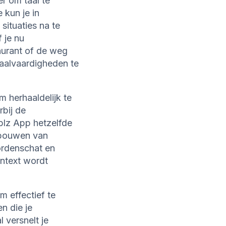
r om taal te
 kun je in
situaties na te
 je nu
taurant of de weg
taalvaardigheden te
 herhaaldelijk te
rbij de
blz App hetzelfde
opbouwen van
ordenschat en
context wordt
m effectief te
n die je
 versnelt je