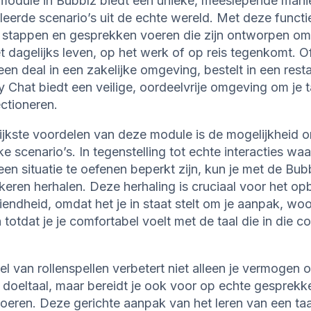
module in Bubblz biedt een unieke, meeslepende manie
eerde scenario’s uit de echte wereld. Met deze functie
n stappen en gesprekken voeren die zijn ontworpen om 
et dagelijks leven, op het werk of op reis tegenkomt. Of
en deal in een zakelijke omgeving, bestelt in een res
y Chat biedt een veilige, oordeelvrije omgeving om je 
ctioneren.
ijkste voordelen van deze module is de mogelijkheid om
e scenario’s. In tegenstelling tot echte interacties waa
en situatie te oefenen beperkt zijn, kun je met de Bub
keren herhalen. Deze herhaling is cruciaal voor het 
iendheid, omdat het je in staat stelt om je aanpak, wo
n totdat je je comfortabel voelt met de taal die in die 
 van rollenspellen verbetert niet alleen je vermogen o
doeltaal, maar bereidt je ook voor op echte gesprekke
 voeren. Deze gerichte aanpak van het leren van een taal