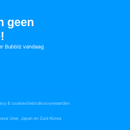
n geen
!
eer Bubblz vandaag
vacy & cookies
Gebruiksvoorwaarden
pese Unie, Japan en Zuid-Korea.