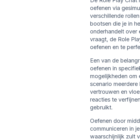
De Role Play Chat 
oefenen via gesimul
verschillende rolle
bootsen die je in h
onderhandelt over e
vraagt, de Role Pla
oefenen en te perfe
Een van de belangr
oefenen in specifiek
mogelijkheden om e
scenario meerdere 
vertrouwen en vloe
reacties te verfijne
gebruikt.
Oefenen door middel
communiceren in je 
waarschijnlijk zult