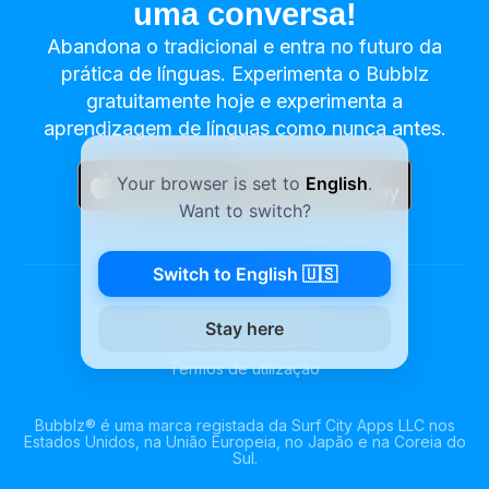
uma conversa!
Abandona o tradicional e entra no futuro da
prática de línguas. Experimenta o Bubblz
gratuitamente hoje e experimenta a
aprendizagem de línguas como nunca antes.
Your browser is set to
English
.
Want to switch?
Switch to English 🇺🇸
©
2026
Surf City Apps LLC
Stay here
Privacidade e cookies
Termos de utilização
Bubblz® é uma marca registada da Surf City Apps LLC nos
Estados Unidos, na União Europeia, no Japão e na Coreia do
Sul.