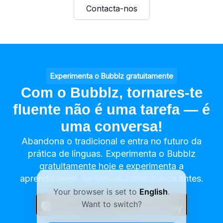
Contacta-nos
Experimenta o Bubblz gratuitamente
Com o Bubblz, tornares-te
fluente não é uma tarefa — é
uma conversa!
Abandona o tradicional e entra no futuro da
prática de línguas. Experimenta o Bubblz
gratuitamente hoje e experimenta a
aprendizagem de línguas como nunca antes.
Your browser is set to
English
.
Want to switch?