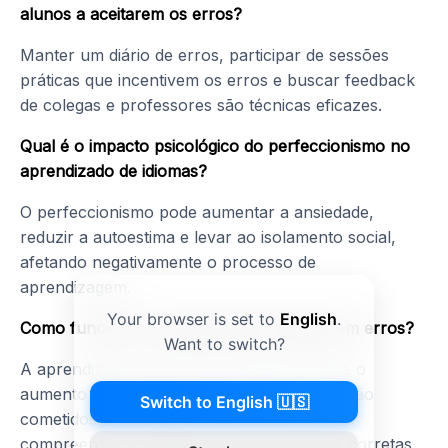
alunos a aceitarem os erros?
Manter um diário de erros, participar de sessões
práticas que incentivem os erros e buscar feedback
de colegas e professores são técnicas eficazes.
Qual é o impacto psicológico do perfeccionismo no
aprendizado de idiomas?
O perfeccionismo pode aumentar a ansiedade,
reduzir a autoestima e levar ao isolamento social,
afetando negativamente o processo de
aprendizagem.
Your browser is set to
English
.
Como funciona a aprendizagem baseada em erros?
Want to switch?
A aprendizagem baseada em erros envolve o
aumento da atividade neural quando erros são
Switch to English 🇺🇸
cometidos e corrigidos, promovendo melhor
compreensão e retenção das informações corretas.