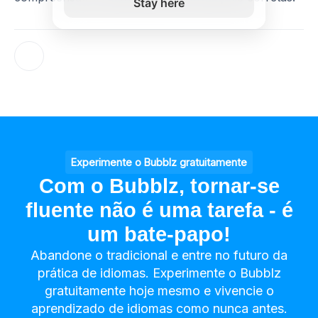
Stay here
Experimente o Bubblz gratuitamente
Com o Bubblz, tornar-se
fluente não é uma tarefa - é
um bate-papo!
Abandone o tradicional e entre no futuro da
prática de idiomas. Experimente o Bubblz
gratuitamente hoje mesmo e vivencie o
aprendizado de idiomas como nunca antes.