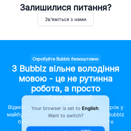
Залишилися питання?
Зв’яжіться з нами
Спробуйте Bubblz безкоштовно
З Bubblz вільне володіння
мовою - це не рутинна
робота, а просто
спілкування!
Відмовтеся від традиційного і зробіть крок у
Your browser is set to
English
.
майбутнє мовної практики. Спробуйте Bubblz
Want to switch?
безкоштовно вже сьогодні і відчуйте
вивчення мови як ніколи раніше.