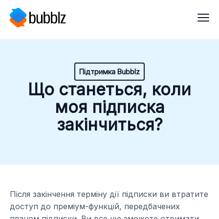
Підтримка Bubblz
Що станеться, коли
моя підписка
закінчиться?
Після закінчення терміну дії підписки ви втратите
доступ до преміум-функцій, передбачених
планом підписки. Ви все ще зможете отримати