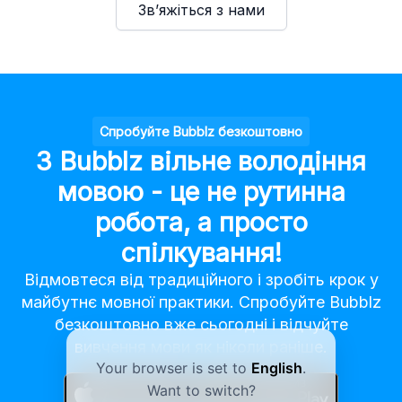
Зв’яжіться з нами
Спробуйте Bubblz безкоштовно
З Bubblz вільне володіння
мовою - це не рутинна
робота, а просто
спілкування!
Відмовтеся від традиційного і зробіть крок у
майбутнє мовної практики. Спробуйте Bubblz
безкоштовно вже сьогодні і відчуйте
вивчення мови як ніколи раніше.
Your browser is set to
English
.
Want to switch?