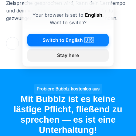
Zielsprache gesprochen wird, kann dein Lerntempo
und dein Verständnis drastisch erhöhen, da du
Your browser is set to
English
.
gezwungen bist, die Sprache aktiv anzuwenden.
Want to switch?
Switch to English 🇺🇸
Stay here
Probiere Bubblz kostenlos aus
Mit Bubblz ist es keine
lästige Pflicht, fließend zu
sprechen — es ist eine
Unterhaltung!