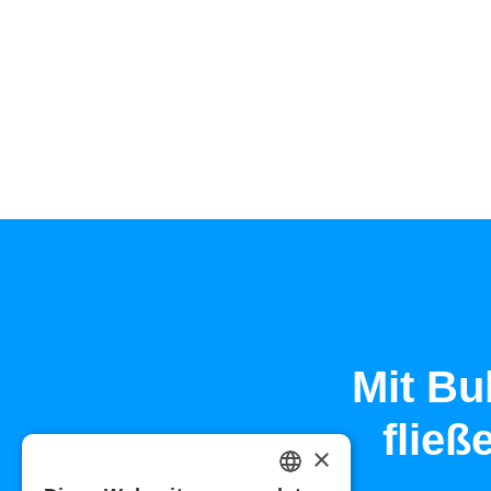
Mit Bub
fließ
×