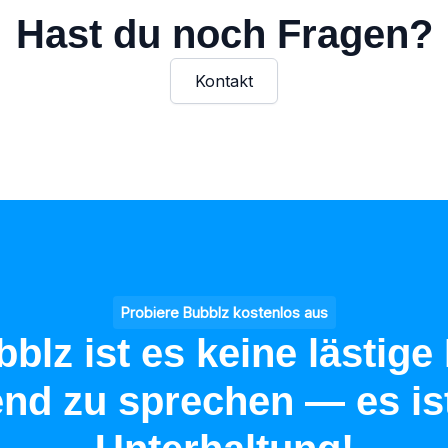
Hast du noch Fragen?
Kontakt
Probiere Bubblz kostenlos aus
blz ist es keine lästige 
end zu sprechen — es is