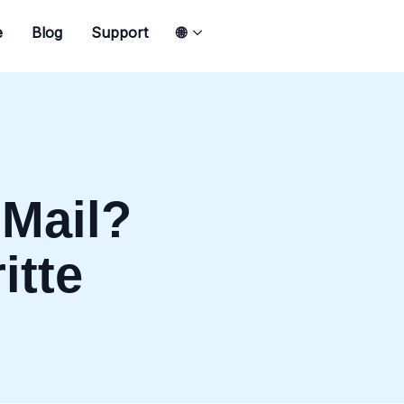
e
Blog
Support
🌐
Mail?
itte