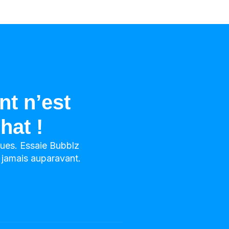
t n’est
hat !
ngues. Essaie Bubblz
 jamais auparavant.