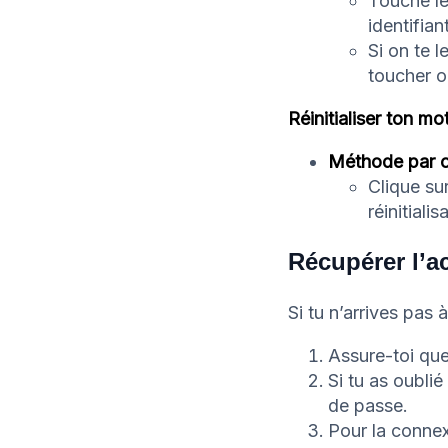
Touche le
identifian
Si on te l
toucher o
Réinitialiser ton mo
Méthode par co
Clique su
réinitialis
Récupérer l’a
Si tu n’arrives pas 
Assure-toi que
Si tu as oubli
de passe.
Pour la connexi