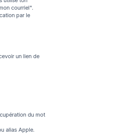
 utilisé ton
 mon courriel".
ication par le
cevoir un lien de
récupération du mot
ou alias Apple.