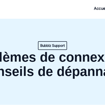
Accuei
Bubblz Support
lèmes de connex
nseils de dépann