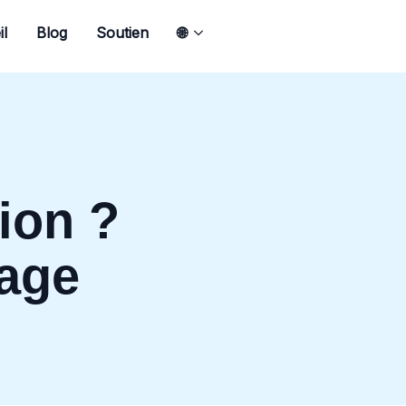
l
Blog
Soutien
🌐
ion ?
age