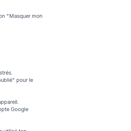
nction "Masquer mon
strés.
oublié" pour le
ppareil.
ompte Google