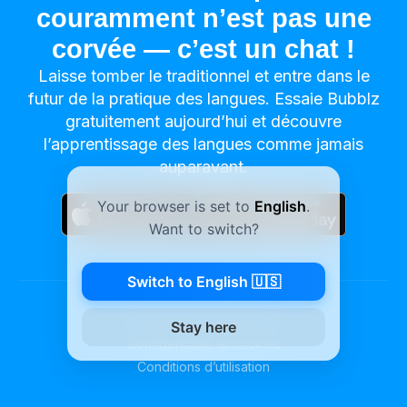
couramment n’est pas une
corvée — c’est un chat !
Laisse tomber le traditionnel et entre dans le
futur de la pratique des langues. Essaie Bubblz
gratuitement aujourd’hui et découvre
l’apprentissage des langues comme jamais
auparavant.
Your browser is set to
English
.
Want to switch?
Switch to English 🇺🇸
©
2026
Surf City Apps LLC
Stay here
Confidentialité et cookies
Conditions d’utilisation