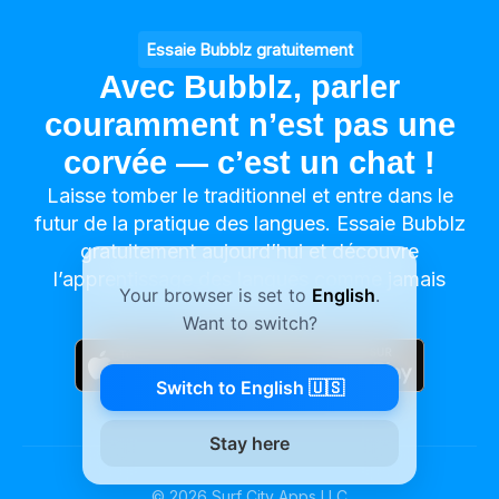
Essaie Bubblz gratuitement
Avec Bubblz, parler
couramment n’est pas une
corvée — c’est un chat !
Laisse tomber le traditionnel et entre dans le
futur de la pratique des langues. Essaie Bubblz
gratuitement aujourd’hui et découvre
l’apprentissage des langues comme jamais
Your browser is set to
English
.
auparavant.
Want to switch?
Switch to English 🇺🇸
Stay here
©
2026
Surf City Apps LLC