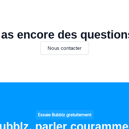
 as encore des question
Nous contacter
Essaie Bubblz gratuitement
ubblz, parler courammen