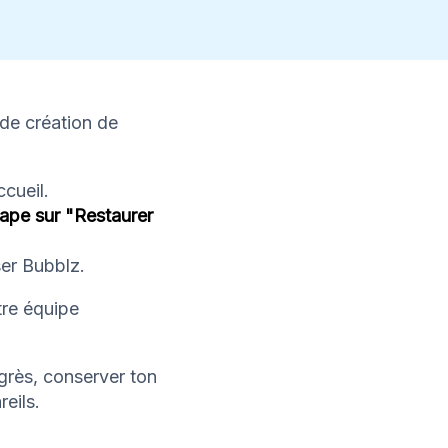
de création de
cueil.
tape sur "Restaurer
er Bubblz.
tre équipe
grès, conserver ton
eils.