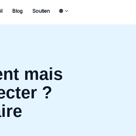
l
Blog
Soutien
🌐
nt mais
ecter ?
aire