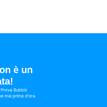
non è un
ta!
. Prova Bubblz
e mai prima d’ora.