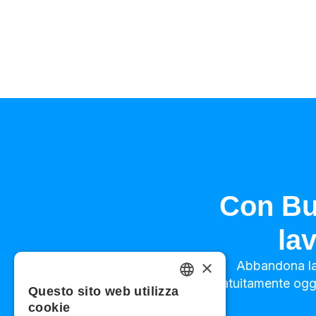
Con Bub
la
×
Abbandona la 
gratuitamente ogg
Questo sito web utilizza
INGLESE
cookie