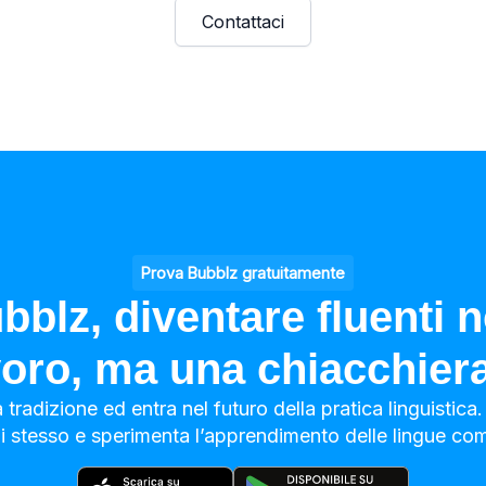
Contattaci
Prova Bubblz gratuitamente
blz, diventare fluenti 
voro, ma una chiacchiera
tradizione ed entra nel futuro della pratica linguistica
i stesso e sperimenta l’apprendimento delle lingue com