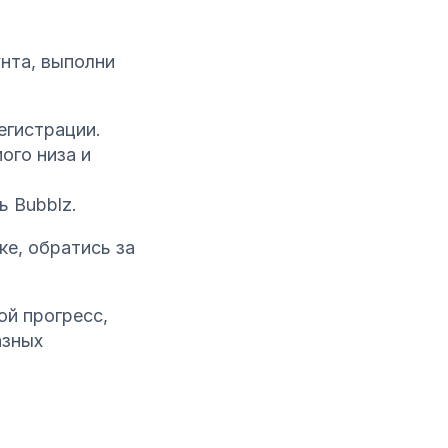
унта, выполни
егистрации.
ого низа и
 Bubblz.
е, обратись за
ой прогресс,
азных