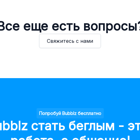
Все еще есть вопросы
Свяжитесь с нами
Попробуй Bubblz бесплатно
bblz стать беглым - э