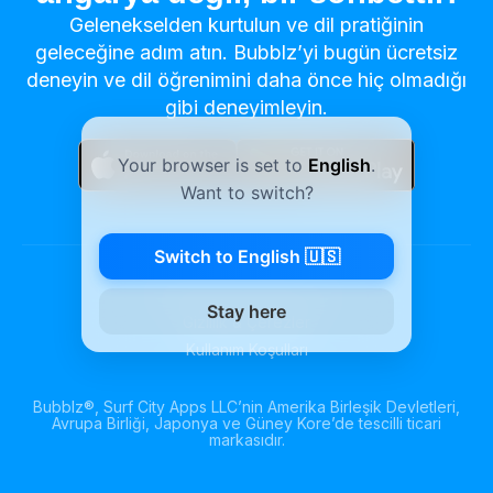
Gelenekselden kurtulun ve dil pratiğinin
geleceğine adım atın. Bubblz’yi bugün ücretsiz
deneyin ve dil öğrenimini daha önce hiç olmadığı
gibi deneyimleyin.
Your browser is set to
English
.
Want to switch?
Switch to English 🇺🇸
©
2026
Surf City Apps LLC
Stay here
Gizlilik & Çerezler
Kullanım Koşulları
Bubblz®, Surf City Apps LLC’nin Amerika Birleşik Devletleri,
Avrupa Birliği, Japonya ve Güney Kore’de tescilli ticari
markasıdır.