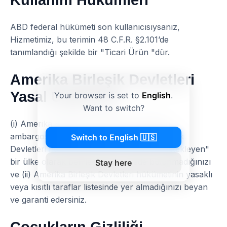
ABD federal hükümeti son kullanıcısıysanız,
Hizmetimiz, bu terimin 48 C.F.R. §2.101’de
tanımlandığı şekilde bir "Ticari Ürün "dür.
Amerika Birleşik Devletleri
Yasal Uygunluk
Your browser is set to
English
.
Want to switch?
(i) Amerika Birleşik Devletleri hükümetinin
ambargosuna tabi olan veya Amerika Birleşik
Switch to English 🇺🇸
Devletleri hükümeti tarafından "terörü destekleyen"
bir ülke olarak belirlenen bir ülkede bulunmadığınızı
Stay here
ve (ii) Amerika Birleşik Devletleri hükümetinin yasaklı
veya kısıtlı taraflar listesinde yer almadığınızı beyan
ve garanti edersiniz.
Çocukların Gizliliği