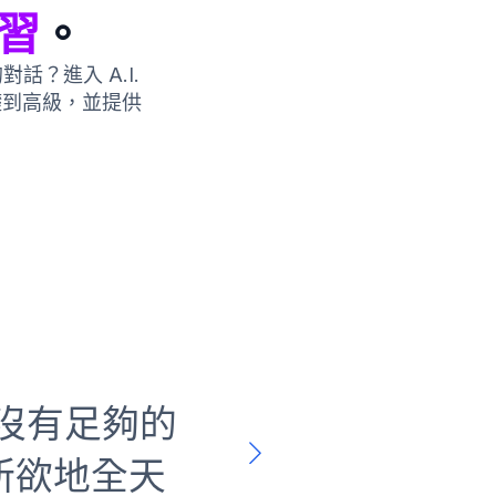
習
。
？進入 A.I.
礎到高級，並提供
：沒有足夠的
Bubblz
所欲地全天
有想過 AI