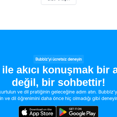
Bubblz’yi ücretsiz deneyin
 ile akıcı konuşmak bir 
değil, bir sohbettir!
rtulun ve dil pratiğinin geleceğine adım atın. Bubblz’
n ve dil öğrenimini daha önce hiç olmadığı gibi deneyi