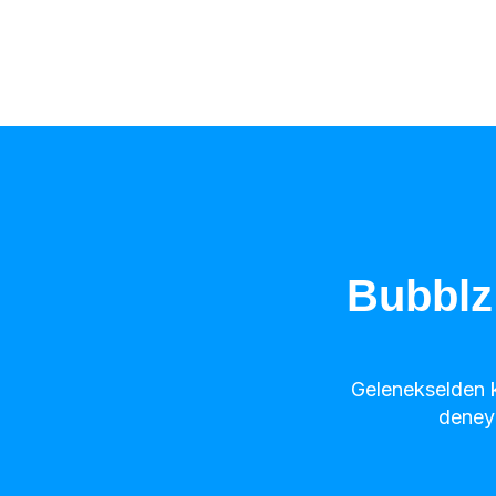
Bubblz
Gelenekselden ku
deneyi